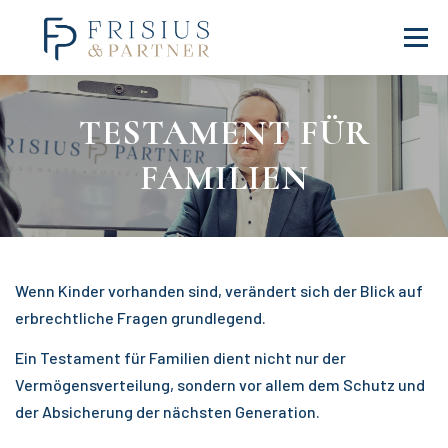
Zum
Inhalt
Menü
springen
HOME
IMMOBILIENKAUF
VORSORGE & FAMILIE
TESTAMENT FÜR
FAMILIEN
ERBEN & VERERBEN
MEDIATHEK
ÜBER MICH
KONTAKT
Wenn Kinder vorhanden sind, verändert sich der Blick auf
erbrechtliche Fragen grundlegend.
Ein Testament für Familien dient nicht nur der
Vermögensverteilung, sondern vor allem dem Schutz und
der Absicherung der nächsten Generation.